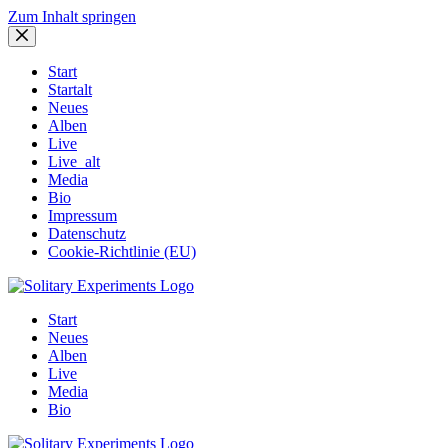
Zum Inhalt springen
Start
Startalt
Neues
Alben
Live
Live_alt
Media
Bio
Impressum
Datenschutz
Cookie-Richtlinie (EU)
Start
Neues
Alben
Live
Media
Bio