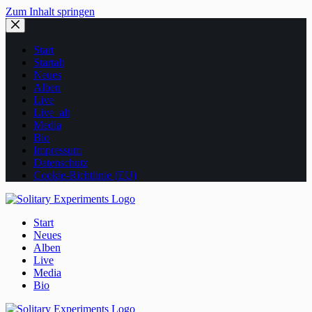
Zum Inhalt springen
Start
Startalt
Neues
Alben
Live
Live_alt
Media
Bio
Impressum
Datenschutz
Cookie-Richtlinie (EU)
Start
Neues
Alben
Live
Media
Bio