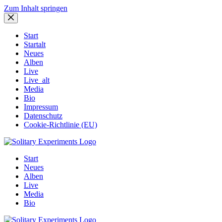
Zum Inhalt springen
Start
Startalt
Neues
Alben
Live
Live_alt
Media
Bio
Impressum
Datenschutz
Cookie-Richtlinie (EU)
Start
Neues
Alben
Live
Media
Bio